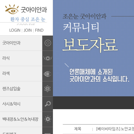
LOGIN
JOIN
FIND
Brand Story
굿아이안과
의료진 소개
라식
굿아이안과의 차별화
라섹
안전관리&멸균소독
렌즈삽입술
보유장비
진료안내
사시&약시
둘러보기
백내장&노안&녹내장
오시는길
제목
[베이비타임즈]노안교정