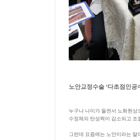
노안교정수술
‘
다초점인공
누구나 나이가 들면서 노화현상으
수정체의 탄성력이 감소되고 조
그런데 요즘에는 노안이라는 말이