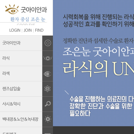
LOGIN
JOIN
FIND
Brand Story
굿아이안과
의료진 소개
라식
굿아이안과의 차별화
라섹
안전관리&멸균소독
렌즈삽입술
보유장비
진료안내
사시&약시
둘러보기
백내장&노안&녹내장
오시는길