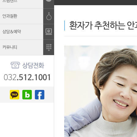
드림렌즈
안과질환
상담&예약
커뮤니티