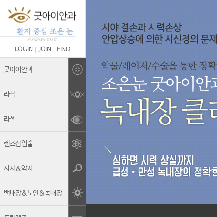
LOGIN
JOIN
FIND
Brand Story
굿아이안과
의료진 소개
라식
굿아이안과의 차별화
라섹
안전관리&멸균소독
렌즈삽입술
보유장비
진료안내
사시&약시
둘러보기
백내장&노안&녹내장
오시는길