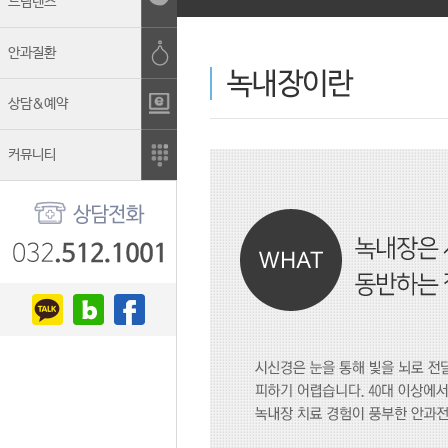
드림렌즈
안과질환
상담&예약
커뮤니티