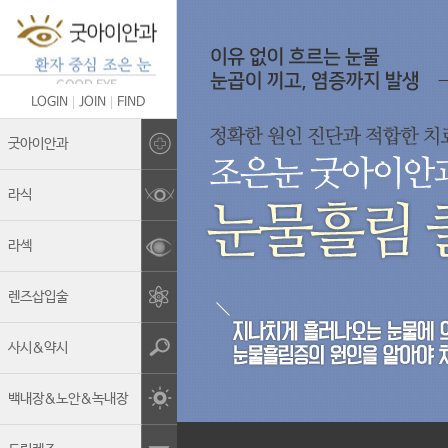
LOGIN
JOIN
FIND
Brand Story
굿아이안과
의료진 소개
라식
굿아이안과의 차별화
라섹
안전관리&멸균소독
렌즈삽입술
보유장비
진료안내
사시&약시
둘러보기
백내장&노안&녹내장
오시는길