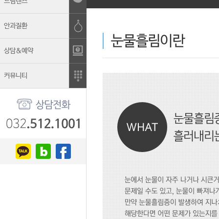
드림렌즈
안과질환
상담&예약
커뮤니티