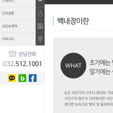
드림렌즈
안과질환
상담&예약
커뮤니티