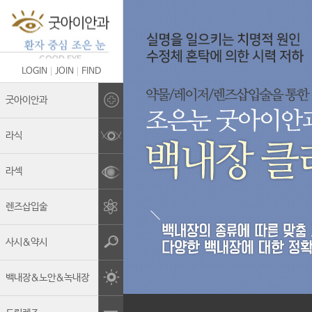
LOGIN
JOIN
FIND
Brand Story
굿아이안과
의료진 소개
라식
굿아이안과의 차별화
라섹
안전관리&멸균소독
렌즈삽입술
보유장비
진료안내
사시&약시
둘러보기
백내장&노안&녹내장
오시는길