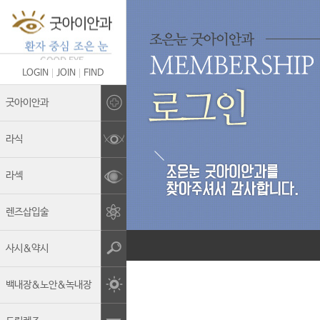
LOGIN
JOIN
FIND
Brand Story
굿아이안과
의료진 소개
라식
굿아이안과의 차별화
라섹
안전관리&멸균소독
렌즈삽입술
보유장비
진료안내
사시&약시
둘러보기
백내장&노안&녹내장
오시는길