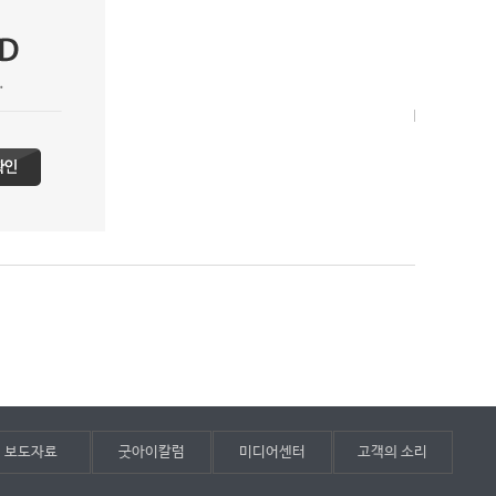
보도자료
굿아이칼럼
미디어센터
고객의 소리