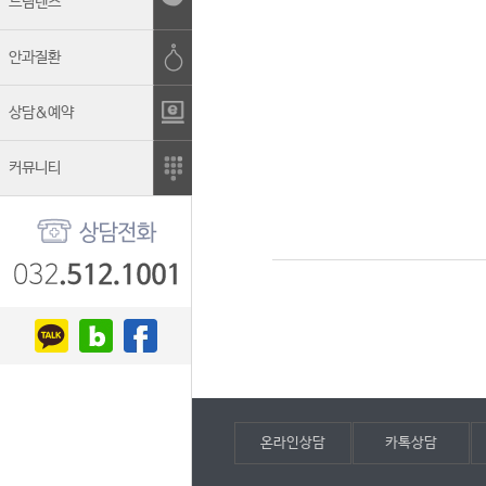
드림렌즈
안과질환
상담&예약
커뮤니티
온라인상담
카톡상담