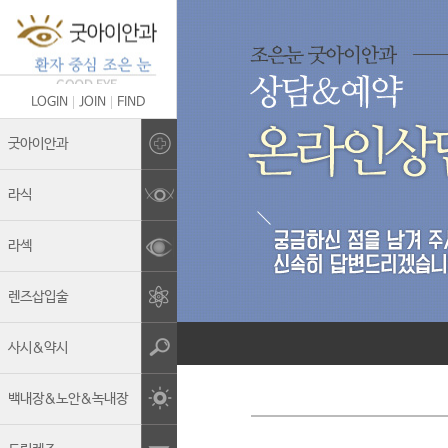
LOGIN
JOIN
FIND
Brand Story
굿아이안과
의료진 소개
라식
굿아이안과의 차별화
라섹
안전관리&멸균소독
렌즈삽입술
보유장비
진료안내
사시&약시
둘러보기
백내장&노안&녹내장
오시는길