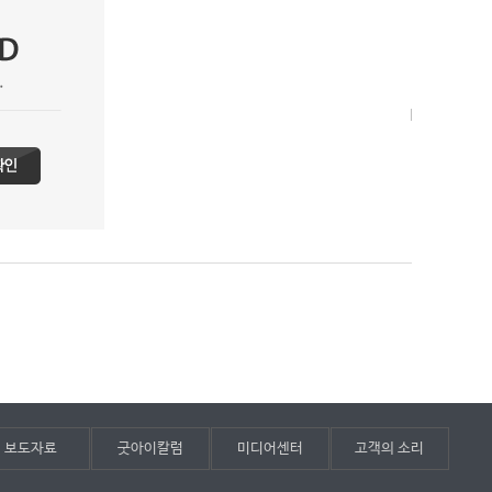
보도자료
굿아이칼럼
미디어센터
고객의 소리