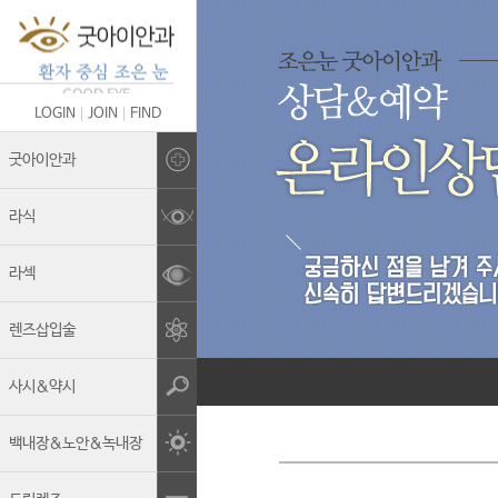
LOGIN
JOIN
FIND
Brand Story
굿아이안과
의료진 소개
라식
굿아이안과의 차별화
라섹
안전관리&멸균소독
렌즈삽입술
보유장비
진료안내
사시&약시
둘러보기
백내장&노안&녹내장
오시는길