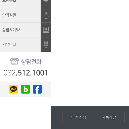
드림렌즈
안과질환
상담&예약
커뮤니티
온라인상담
카톡상담