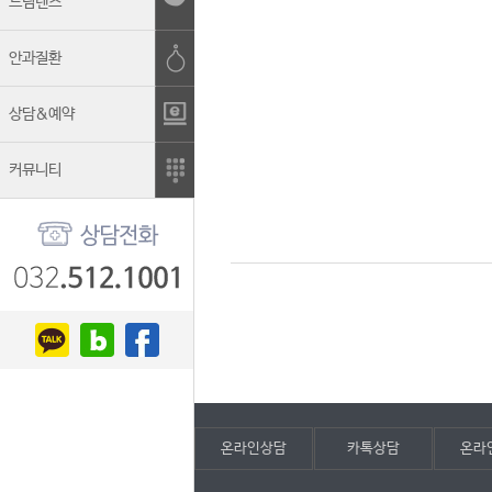
드림렌즈
안과질환
상담&예약
커뮤니티
온라인상담
카톡상담
온라