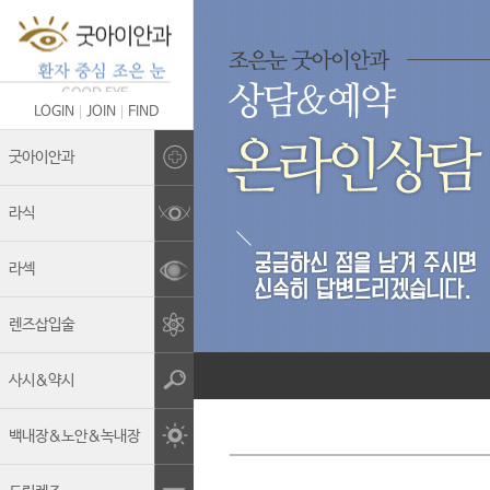
LOGIN
JOIN
FIND
Brand Story
굿아이안과
의료진 소개
라식
굿아이안과의 차별화
라섹
안전관리&멸균소독
렌즈삽입술
보유장비
진료안내
사시&약시
둘러보기
백내장&노안&녹내장
오시는길